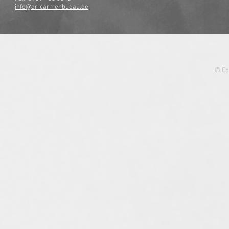
info@dr-carmenbudau.de
© Co