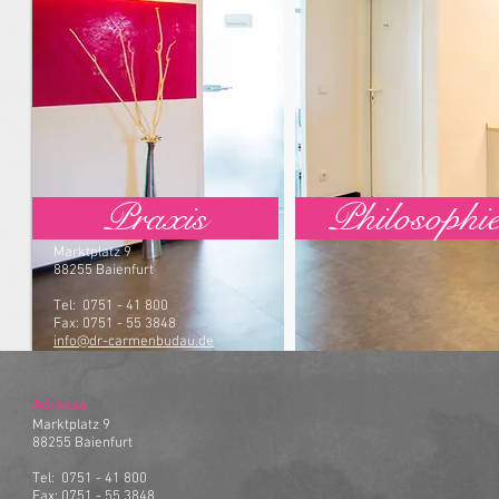
Praxis
Philosophi
Adresse
Marktplatz 9
88255
Baienfurt
Tel: 0751 - 41 800
Fax: 0751 - 55 3848
info@dr-carmenbudau.de
Adresse
Marktplatz 9
88255
Baienfurt
Tel: 0751 - 41 800
Fax: 0751 - 55 3848