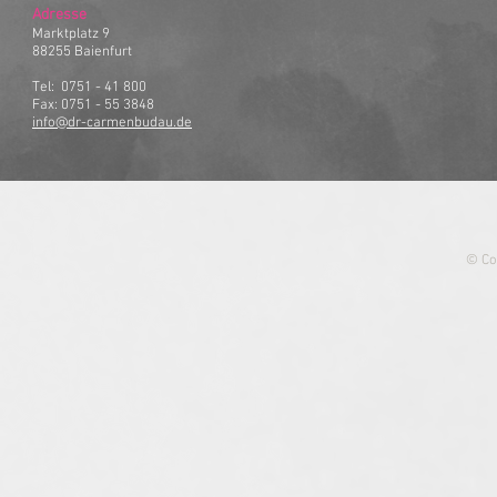
Adresse
Marktplatz 9
88255
Baienfurt
Tel: 0751 - 41 800
Fax: 0751 - 55 3848
info@dr-carmenbudau.de
© Co