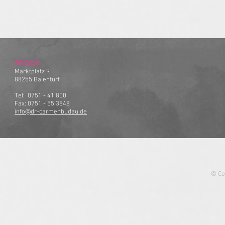
Adresse
Marktplatz 9
88255
Baienfurt
Tel: 0751 - 41 800
Fax: 0751 - 55 3848
info@dr-carmenbudau.de
© Co